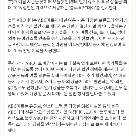
호)가 여름 시즌을 맞이해 오늘(8일)부터 인기 슈즈 및 의류 상품을 최
대 70% 할인된 가격으로 제공하는 ‘블루 ABC데이’를 실시한다.
블루 ABC데이는 ABC마트가 매년 여름 시즌 다양한 브랜드의 인기 상
품을 파격적인 할인가로 제공하는 상반기 결산 세일 행사다. 올해는 엔
데믹 이후 처음으로 맞는 휴가철을 대비해 여름 샌들, 슬라이드, 썸머
의류 등 바캉스룩 연출을 위한 상품을 대거 선보인다. 이번 행사는 전
국 ABC마트 매장과 공식 온라인몰 아트닷컴에서 동시에 진행되며 최
대 70% 할인 혜택을 제공한다.
특히 전국 ABC마트 매장에서는 보다 실속 있게 트렌디한 휴가룩을 준
비할 수 있도록 썸머 아이템 구매시 다양한 할인 혜택을 제공한다. 신
상품 샌들과 여름 의류를 함께 구매하면 10% 추가 할인되며, 상∙하의
동시 구매 시 반바지, 스커트 등 하의 상품이 50% 할인되는 ‘하의 반
값’ 행사도 진행된다. 인기 상품을 초특가에 판매하는 쇼킹세일존도 운
영되고 있어 매장 방문 시 다채로운 할인 행사를 만나볼 수 있다.
ABC마트는 유튜브, 인스타그램 등 다양한 SNS채널을 통해 블루
ABC데이 신규 광고 영상도 공개할 예정이다. 초대형 ‘블루버스터’를
컨셉으로 블루 ABC데이만의 시원하고 파격적인 혜택을 소개한다. 블
록버스터급의 영화를 연상시키는 뛰어난 영상미로 보는 재미까지 더
했다.