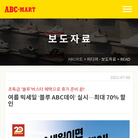
Skip
to
content
보 도 자 료
ABC마트
>
미디어 - 보도자료
> READ
2022-07-08
초특급 '블루'버스터 혜택으로 휴가 준비 끝!
여름 빅세일 ‘블루 ABC데이’ 실시···최대 70% 할
인