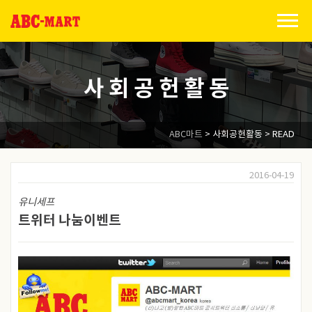
Skip
to
content
사 회 공 헌 활 동
ABC마트
>
사회공헌활동
> READ
2016-04-19
유니세프
트위터 나눔이벤트