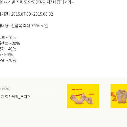
야~ 신발 사줘도 안도망갈꺼지? 나잡아봐라~
간 : 2015.07.03~2015.08.02
내용 : 전품목 최대 70% 세일
츠 ~70%
샌들 ~30%
화 ~40%
 ~50%
얼 ~70%
S POST
상반기 결산세일_부자편