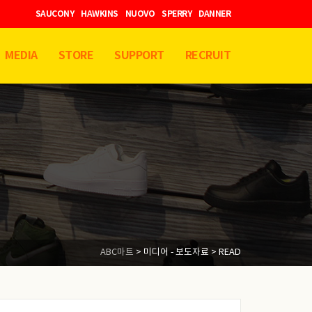
SAUCONY
HAWKINS
NUOVO
SPERRY
DANNER
MEDIA
STORE
SUPPORT
RECRUIT
ABC마트
>
미디어 - 보도자료
> READ