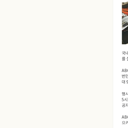
국내
를 
AB
번만
대 
행사
5시
공지
AB
으키