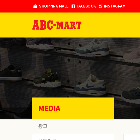
Skip
SHOPPING MALL
FACEBOOK
INSTAGRAM
to
content
MEDIA
광고