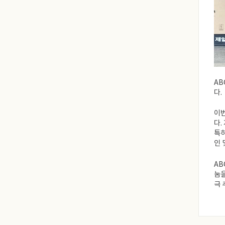
AB
다.
이번
다.
특히
인 
AB
눔을
극 