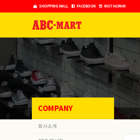
Skip
SHOPPING MALL
FACEBOOK
INSTAGRAM
to
content
COMPANY
회사소개