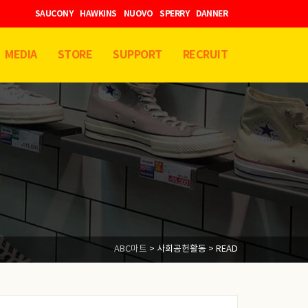
SAUCONY
HAWKINS
NUOVO
SPERRY
DANNER
MEDIA
STORE
SUPPORT
RECRUIT
ABC마트
>
사회공헌활동
> READ